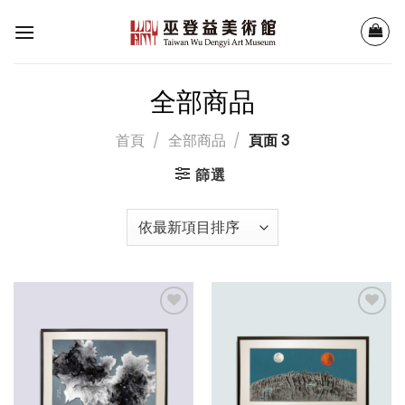
Skip
to
content
全部商品
首頁
/
全部商品
/
頁面 3
篩選
加入
加入
「願
「願
望清
望清
單」
單」