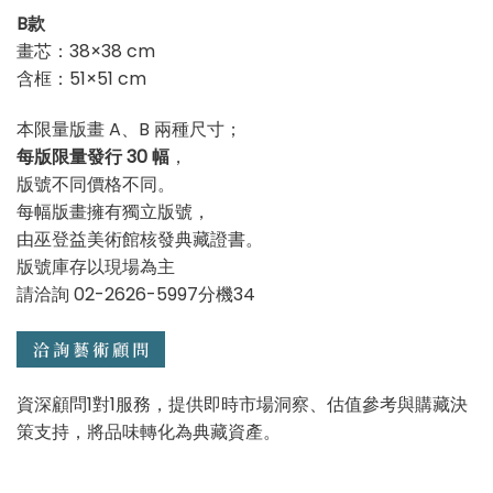
B款
畫芯：38×38 cm
含框：51×51 cm
本限量版畫 A、B 兩種尺寸；
每版限量發行 30 幅
，
版號不同價格不同。
每幅版畫擁有獨立版號，
由巫登益美術館核發典藏證書。
版號庫存以現場為主
請洽詢 02-2626-5997分機34
資深顧問1對1服務，提供即時市場洞察、估值參考與購藏決
策支持，將品味轉化為典藏資產。