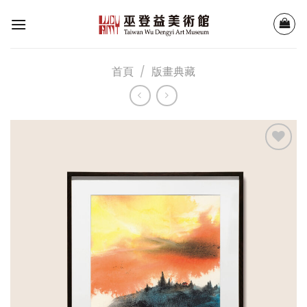
Skip
to
content
首頁
/
版畫典藏
加入
「願
望清
單」