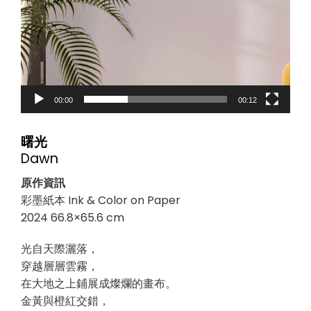
00:00
00:12
曙光
Dawn
原作資訊
彩墨紙本 Ink & Color on Paper
2024 66.8×65.6 cm
光自天際灑落，
穿越層層雲霧，
在大地之上鋪展成燦爛的畫布。
金黃與橙紅交錯，