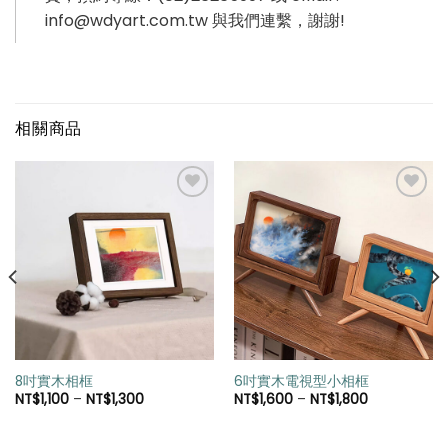
info@wdyart.com.tw 與我們連繫，謝謝!
相關商品
加入
加入
「願
「願
望清
望清
單」
單」
8吋實木相框
6吋實木電視型小相框
NT$
1,100
–
NT$
1,300
NT$
1,600
–
NT$
1,800