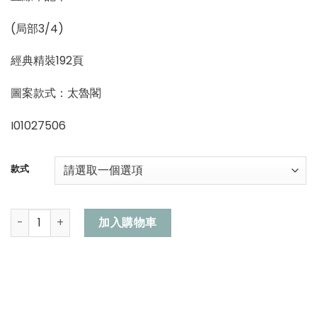
NT$520。
NT$430。
(局部3/4)
經典精裝192頁
圖案款式：太魯閣
I01027506
款式
《臺灣勝覽圖》精裝手帳(玉山、太魯閣、阿里山、女王頭) 數量
加入購物車