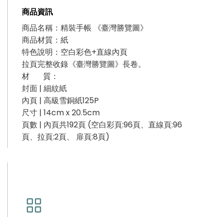
商品資訊
商品名稱：精裝手帳 《臺灣勝覽圖》
商品材質：紙
特色說明：空白彩色+直線內頁
拉頁完整收錄《臺灣勝覽圖》長卷。
材 質：
封面 | 細紋紙
內頁 | 高級雪銅紙125P
尺寸 | 14cm x 20.5cm
頁數 | 內頁共192頁 (空白彩頁:96頁、直線頁:96
頁、拉頁:2頁、 扉頁:8頁)