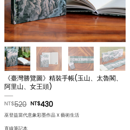
《臺灣勝覽圖》精裝手帳(玉山、太魯閣、
阿里山、女王頭)
原
目
520
430
NT$
NT$
始
前
巫登益當代意象彩墨作品 X 藝術生活
價
價
格：
格：
直線筆記本