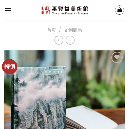
Skip
to
content
首頁
/
文創商品
特價
加入
「願
望清
單」