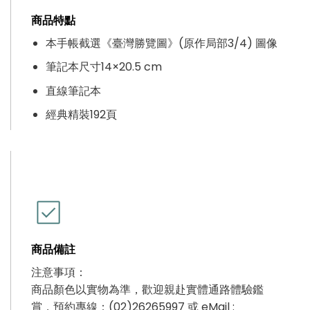
商品特點
本手帳截選
《臺灣勝覽圖》
(原作局部3/4) 圖像
筆記本尺寸14×20.5 cm
直線筆記本
經典精裝192頁
商品備註
注意事項：
商品顏色以實物為準，歡迎親赴實體通路體驗鑑
賞，預約專線：(02)26265997 或 eMail :