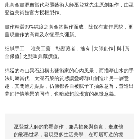
此黃金畫源自當代彩墨藝術大師巫登益先生原創鉅作，由巫
登益美術館官方授權製作。
畫作精選99%純度之黃金箔製作而成，除保有畫作原貌，更
呈現畫作的高貴及永恆歷久彌新。
細膩手工， 唯美工藝，彰顯藏者，擁有 [大師創作] 與 [黃
金保值] 之雙重典藏價值。
綿延的奇山異石組構出藝術家的心內風景，而描摹山水的手
法則屬當代，太湖石般的質感讓疊嶂群山創造出另一層意
趣，其間漁舟點點，仿佛都各自被賦予了抽象意旨，營造出
夢幻抒情地景的同時，也暗藏超脫現實的象徵意義。
巫登益大師的彩墨創作，兼具抽象與寫實，走進他
的彩墨世界，發現更多生活美學，在可居可遊的境