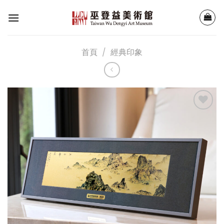
Skip
to
content
首頁
/
經典印象
加入
「願
望清
單」