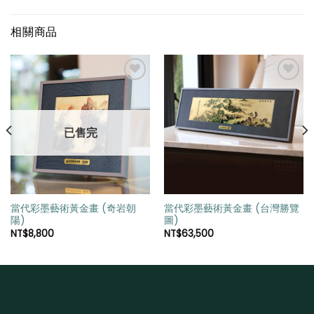
相關商品
加入
加入
「願
「願
已售完
望清
望清
單」
單」
當代彩墨藝術黃金畫 (奇岩朝
當代彩墨藝術黃金畫 (台灣勝覽
陽)
圖)
NT$
8,800
NT$
63,500