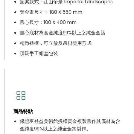
圖案款式：江山帝景 Imperial Landscapes
黃金畫尺寸：
180
X 550 mm
畫心尺寸：100 X 400 mm
畫心
底材為含金純度99%以上之純金金箔
精緻裱框，可立放及吊掛雙用形式
頂級手工絹盒包裝
商品特點
保證巫登益美術館授權黃金複製畫作其底材為含
金純度99%以上之純金金箔製作。