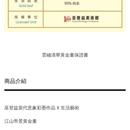
雲岫清華黃金畫保證書
商品介紹
巫登益當代意象彩墨作品 X 生活藝術
江山帝景黃金畫