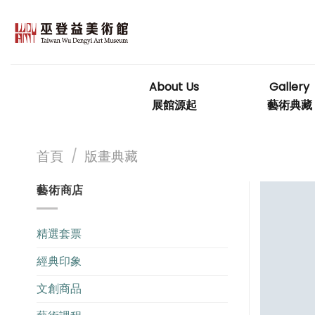
Skip
to
content
About Us
Gallery
展館源起
藝術典藏
首頁
/
版畫典藏
藝術商店
精選套票
經典印象
文創商品