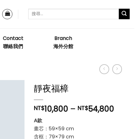
Contact
Branch
聯絡我們
海外分館
靜夜福樟
10,800
–
54,800
NT$
NT$
加入
「願
A款
望清
畫芯：59×59 cm
單」
含框：79×79 cm