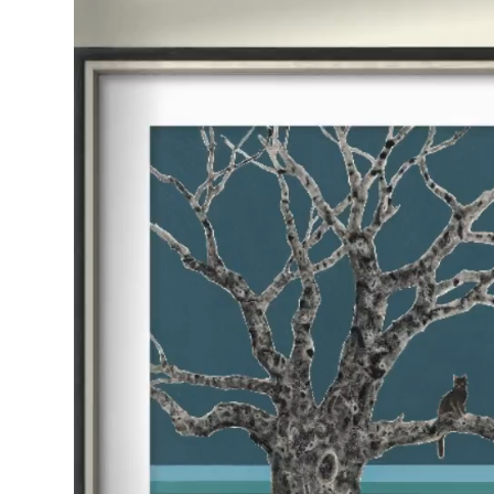
訊
播
放
器