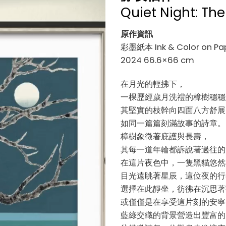
Quiet Night: T
原作資訊
彩墨紙本 Ink & Color on Pa
2024 66.6×66 cm
在月光的輕拂下，
一棵歷經歲月洗禮的樟樹穩穩
其堅實的枝幹向四面八方舒展
如同一篇篇刻滿故事的詩章。
樟樹象徵著庇護與長壽，
其每一道年輪都訴說著過往的
在這片夜色中，一隻黑貓悠然
目光遠眺著星辰，這位夜的行
選擇在此靜坐，彷彿在沉思著
或僅僅是在享受這片刻的安寧
藍綠交織的背景營造出豐富的