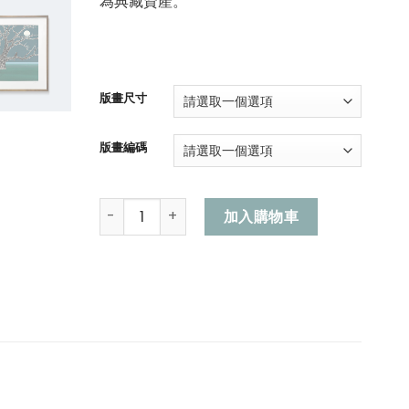
為典藏資產。
版畫尺寸
版畫編碼
靜夜福樟 數量
加入購物車