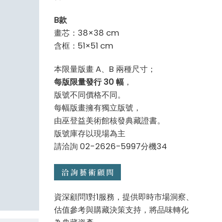
B款
畫芯：38×38 cm
含框：51×51 cm
本限量版畫 A、B 兩種尺寸；
每版限量發行 30 幅
，
版號不同價格不同。
每幅版畫擁有獨立版號，
由巫登益美術館核發典藏證書。
版號庫存以現場為主
請洽詢 02-2626-5997分機34
資深顧問1對1服務，提供即時市場洞察、
估值參考與購藏決策支持，將品味轉化