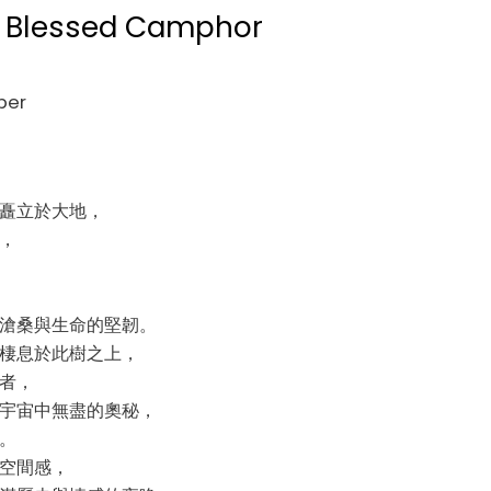
he Blessed Camphor
per
矗立於大地，
，
滄桑與生命的堅韌。
棲息於此樹之上，
者，
宇宙中無盡的奧秘，
。
空間感，