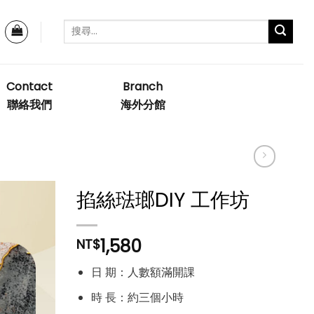
Contact
Branch
聯絡我們
海外分館
掐絲琺瑯DIY 工作坊
1,580
NT$
加入
「願
日 期：人數額滿開課
望清
單」
時 長：約三個小時