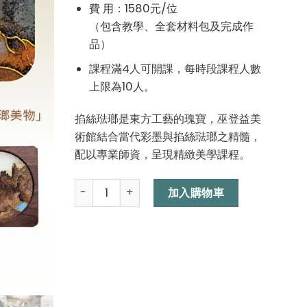
費 用：1580元/位
（包含教學、全套材料包及完成作
品）
課程滿4人可開課，每時段課程人數
上限為10人。
掐絲琺瑯是東方工藝的瑰寶，巫登益美
術館結合當代彩墨與掐絲琺瑯之精髓，
配以專業師資，呈現精緻美學課程。
掐絲琺瑯DIY 工作坊 數量
加入購物車