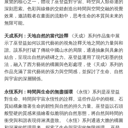
展覽的核心之一，體現了巫登益對宇宙、時空與人類命運的
深刻思索。色彩與線條的交錯創造出時間與空間交融的視覺
效果，邀請觀者在畫面的流動中，思考生命的本質與未來的
無限可能。
天成系列：天地自然的當代詮釋
《天成》系列作品集中展
示了巫登益如何以當代藝術的視角詮釋天地之間的力量與和
諧。該系列打破了傳統中國山水的局限，通過抽象與具象的
結合，呈現出自然的磅礡之力。巫登益運用了現代彩墨的技
法，融入了西方藝術的構圖與色彩處理，使《天成》系列的
作品充滿了當代藝術的張力與空間感，並探討了生命、自然
與宇宙的深層關係。
永恆系列：時間與生命的無盡循環
《永恆》系列是巫登益
對生命、時間與宇宙永恆性的詮釋。這些作品中的樹根、石
質結構象徵著生命的韌性與自然的持久力量。巫登益以石頭
般堅硬的質感來描繪看似脆弱的自然形態，將自然與時間的
衝突與和諧表現得淋漓盡致。《永恆》系列通過大膽的構圖
和深邃的哲理思考，探索了生命與宇宙的無限循環。 巫登