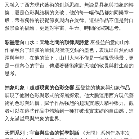
又融入了西方現代藝術的創新思維。無論是具象與抽象的轉
換，還是色彩與結構的突破，他的每一幅作品都如同樂章一
般，帶有獨特的視覺節奏與內在旋律。這些作品不僅是對自
然景象的描繪，更是對宇宙、生命、時間的深刻思考。
彩墨意向山水：天地之間的韻律與詩意
巫登益的意向山水
作品融合了細膩的筆觸與濃淡交錯的墨色，表現出自然的雄
渾與寧靜。在他的筆下，山川大河不僅是一個視覺場景，更
是一種內心的宇宙，傳遞著藝術家對天地的敬畏與對生命的
思考。
抽象幻象：超越現實的色彩交響
巫登益的抽象與幻象作品
展現了他對色彩與形式的深層探索。他大膽運用西方現代藝
術的色彩與結構，賦予作品強烈的超現實感與精神張力。觀
者可以在這些作品中體驗到一種打破現實束縛的自由感，進
入充滿哲思與想象的世界。
天問系列：宇宙與生命的哲學對話
《天問》系列作為本次