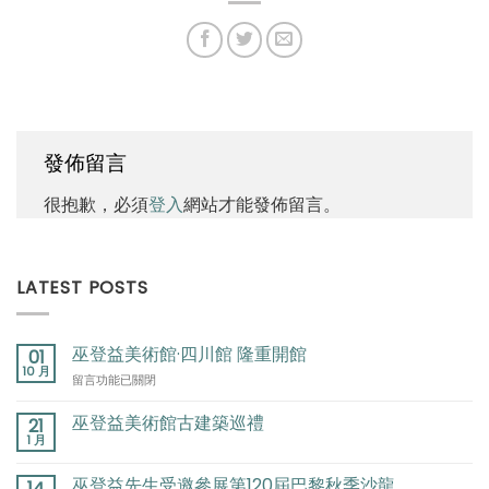
發佈留言
很抱歉，必須
登入
網站才能發佈留言。
LATEST POSTS
巫登益美術館·四川館 隆重開館
01
10 月
在
留言功能已關閉
〈巫
登
巫登益美術館古建築巡禮
21
益
1 月
美
術
巫登益先生受邀參展第120屆巴黎秋季沙龍
14