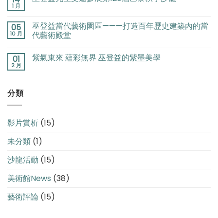
館
1 月
·
四
巫登益當代藝術園區———打造百年歷史建築內的當
川
05
10 月
館
代藝術殿堂
隆
重
紫氣東來 蘊彩無界 巫登益的紫墨美學
01
開
2 月
館〉
中
分類
影片賞析
(15)
未分類
(1)
沙龍活動
(15)
美術館News
(38)
藝術評論
(15)