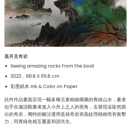
孤舟見奇岩
Seeing amazing rocks from the boat
2022，66.8 X 65.8 cm
彩墨紙本 Ink & Color on Paper
此件作品畫⾯呈現⼀幅多種元素精緻構圖的⻘綠⼭⽔，畫者
似乎在邀請觀畫者進⼊⼩⾈上之⼈的視⾓，去發現這陡然跳
出的奇岩，獨特的皴法運⽤造就奇岩表⾯紋理精緻⽽有衝擊
⼒，同⻘綠⾊相互覆蓋和諧共⽣。