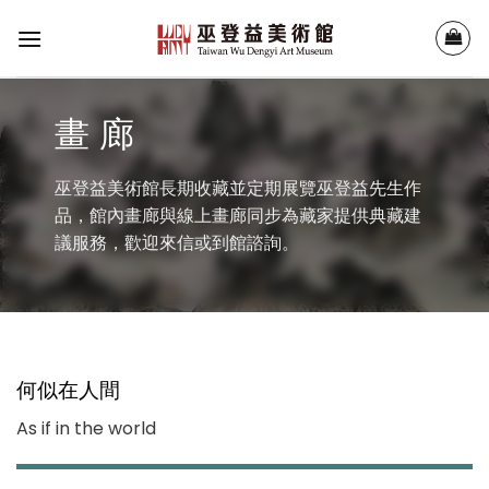
Skip
to
content
畫 廊
巫登益美術館長期收藏並定期展覽巫登益先生作
品，館內畫廊與線上畫廊同步為藏家提供典藏建
議服務，歡迎來信或到館諮詢。
何似在人間
As if in the world