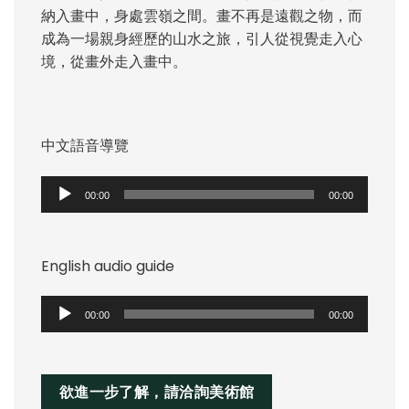
納入畫中，身處雲嶺之間。畫不再是遠觀之物，而
成為一場親身經歷的山水之旅，引人從視覺走入心
境，從畫外走入畫中。
中文語音導覽
音
00:00
00:00
訊
播
放
English audio guide
器
音
00:00
00:00
訊
播
放
欲進一步了解，請洽詢美術館
器