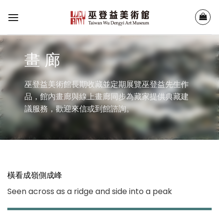
Skip
to
content
畫 廊
巫登益美術館長期收藏並定期展覽巫登益先生作
品，館內畫廊與線上畫廊同步為藏家提供典藏建
議服務，歡迎來信或到館諮詢。
橫看成嶺側成峰
Seen across as a ridge and side into a peak