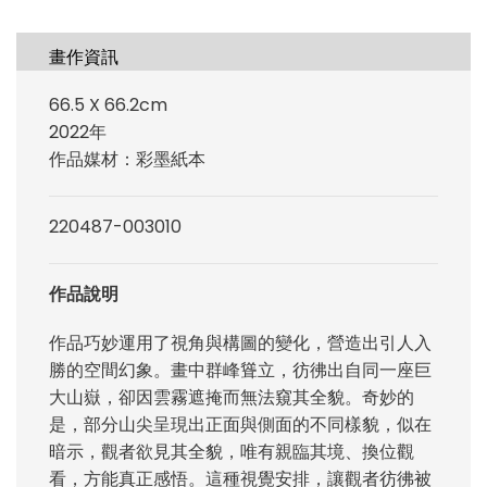
畫作資訊
66.5 X 66.2cm
2022年
作品媒材：彩墨紙本
220487-003010
作品說明
作品巧妙運用了視角與構圖的變化，營造出引人入
勝的空間幻象。畫中群峰聳立，彷彿出自同一座巨
大山嶽，卻因雲霧遮掩而無法窺其全貌。奇妙的
是，部分山尖呈現出正面與側面的不同樣貌，似在
暗示，觀者欲見其全貌，唯有親臨其境、換位觀
看，方能真正感悟。這種視覺安排，讓觀者彷彿被