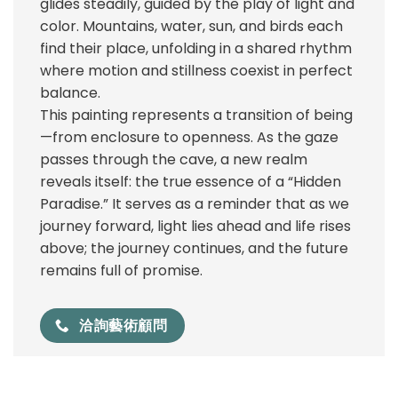
glides steadily, guided by the play of light and
color. Mountains, water, sun, and birds each
find their place, unfolding in a shared rhythm
where motion and stillness coexist in perfect
balance.
This painting represents a transition of being
—from enclosure to openness. As the gaze
passes through the cave, a new realm
reveals itself: the true essence of a “Hidden
Paradise.” It serves as a reminder that as we
journey forward, light lies ahead and life rises
above; the journey continues, and the future
remains full of promise.
洽詢藝術顧問