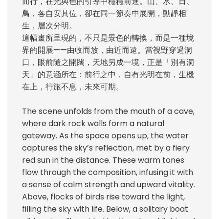
而行，在光與色的引導中穩穩前進。山、水、日、
鳥，各自安其位，卻在同一節奏中展開，動靜相
生，層次分明。
這幅畫所呈現的，不只是景色的轉換，而是一種境
界的開展——由收而放，由近而遠。當視野穿過洞
口，眼前隨之開闊，天地另成一境，正是「別有洞
天」的意涵所在：前行之中，自有光明在前，生機
在上，行旅不息，未來可期。
The scene unfolds from the mouth of a cave,
where dark rock walls form a natural
gateway. As the space opens up, the water
captures the sky’s reflection, met by a fiery
red sun in the distance. These warm tones
flow through the composition, infusing it with
a sense of calm strength and upward vitality.
Above, flocks of birds rise toward the light,
filling the sky with life. Below, a solitary boat