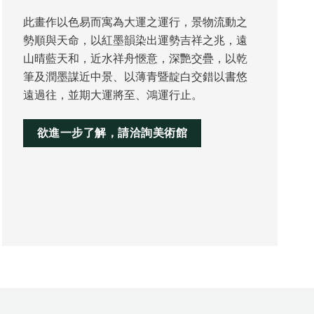
此畫作以色易而寓為大運之運行，景物流動之
勢順與天命，以紅墨韻染出運勢吉祥之兆，遠
山晴藍天和，近水祥舟愜意，深艷交疊，以乾
筆及潤墨謀近中景、以薄青暨靛白交錯以書悠
遠過往，並期大運將至、鴻運行止。
欲進一步了解，請洽詢美術館