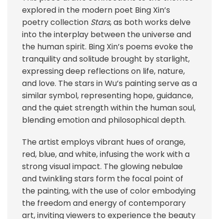
explored in the modern poet Bing Xin’s
poetry collection
Stars
, as both works delve
into the interplay between the universe and
the human spirit. Bing Xin’s poems evoke the
tranquility and solitude brought by starlight,
expressing deep reflections on life, nature,
and love. The stars in Wu’s painting serve as a
similar symbol, representing hope, guidance,
and the quiet strength within the human soul,
blending emotion and philosophical depth.
The artist employs vibrant hues of orange,
red, blue, and white, infusing the work with a
strong visual impact. The glowing nebulae
and twinkling stars form the focal point of
the painting, with the use of color embodying
the freedom and energy of contemporary
art, inviting viewers to experience the beauty