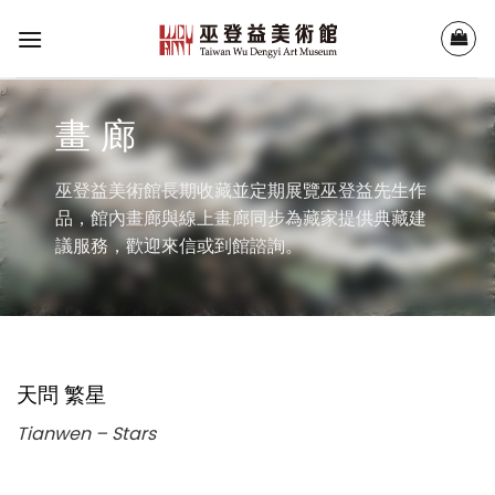
Skip
to
content
畫 廊
巫登益美術館長期收藏並定期展覽巫登益先生作
品，館內畫廊與線上畫廊同步為藏家提供典藏建
議服務，歡迎來信或到館諮詢。
天問 繁星
Tianwen – Stars