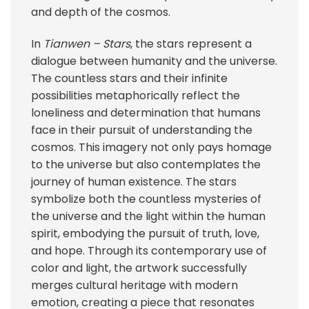
and depth of the cosmos.
In
Tianwen – Stars
, the stars represent a
dialogue between humanity and the universe.
The countless stars and their infinite
possibilities metaphorically reflect the
loneliness and determination that humans
face in their pursuit of understanding the
cosmos. This imagery not only pays homage
to the universe but also contemplates the
journey of human existence. The stars
symbolize both the countless mysteries of
the universe and the light within the human
spirit, embodying the pursuit of truth, love,
and hope. Through its contemporary use of
color and light, the artwork successfully
merges cultural heritage with modern
emotion, creating a piece that resonates