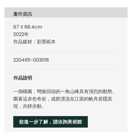
畫作資訊
67 X 66.4cm
2022年
作品媒材：彩墨紙本
220495-003018
作品說明
一側構圖，彎曲回頭的一角山峰具有强烈的動勢。
圍著這赤色奇岩，成群漂流在江面的帆舟若隱若
現，亦靜亦動。
欲進一步了解，請洽詢美術館