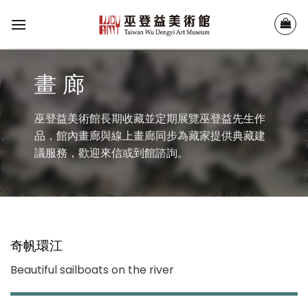
Skip
to
content
畫 廊
巫登益美術館長期收藏並定期展覽巫登益先生作
品，館內畫廊與線上畫廊同步為藏家提供典藏建
議服務，歡迎來信或到館諮詢。
奇帆環江
Beautiful sailboats on the river