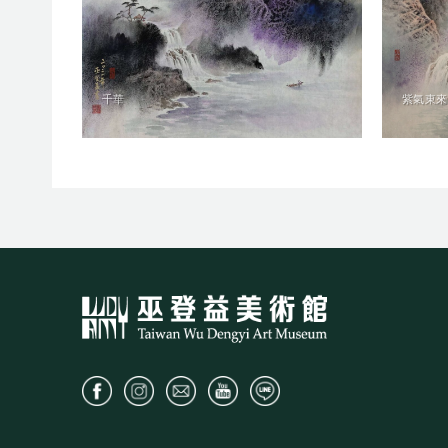
千華
紫氣東來