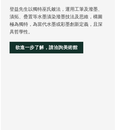
登益先生以獨特巫氏皴法，運用工筆及潑墨、
漬拓、疊置等水墨漬染潑墨技法及思維，構圖
極為獨特，為當代水墨或彩墨創新定義，且深
具哲學性。
欲進一步了解，請洽詢美術館