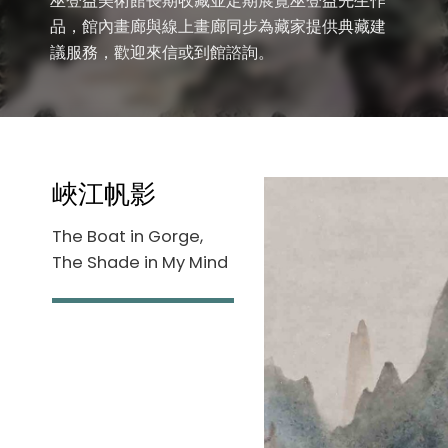
巫登益美術館長期收藏並定期展覽巫登益先生作
品，館內畫廊與線上畫廊同步為藏家提供典藏建
議服務，歡迎來信或到館諮詢。
峽江帆影
The Boat in Gorge,
The Shade in My Mind