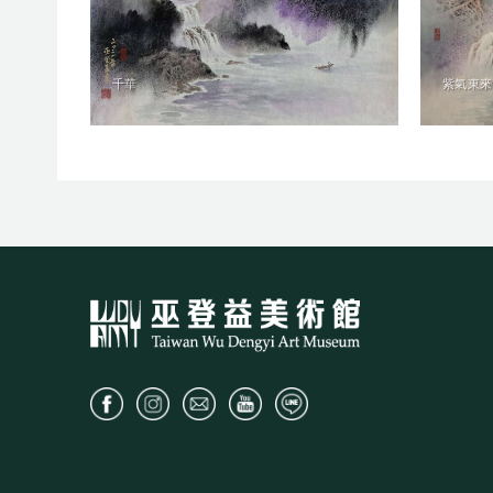
千華
紫氣東來