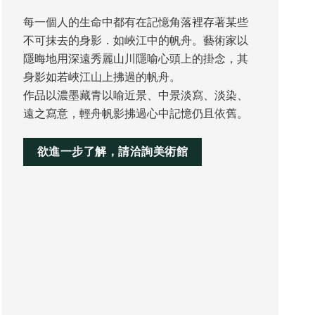
每一個人的生命中都有在記憶角落裡存著某些
不可抹去的身影．如峽江中的帆舟。藝術家以
隱晦地用深遠秀麗山川隱喻心頭上的掛念，其
身影如若峽江山上拂過的帆舟。
作品以濃墨藏青以喻近景、中景淡寫、淡染、
遠之寫意，輕舟帆影拂過心中記憶仍且依舊。
欲進一步了解，請洽詢美術館