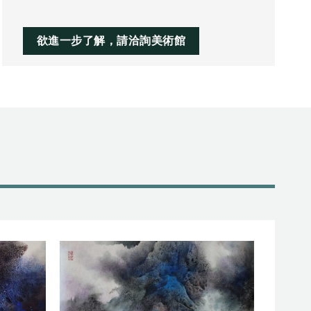
以
器
向
提
下
欲進一步了解，請洽詢美術館
高
鍵
或
以
降
提
低
高
音
或
量。
降
低
音
量。