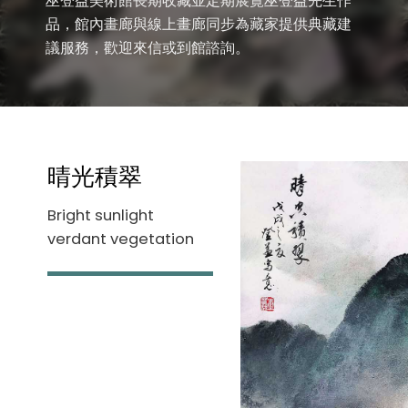
巫登益美術館長期收藏並定期展覽巫登益先生作
品，館內畫廊與線上畫廊同步為藏家提供典藏建
議服務，歡迎來信或到館諮詢。
晴光積翠
Bright sunlight
verdant vegetation