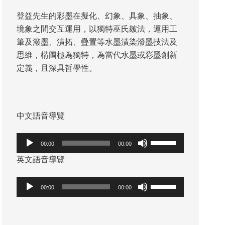
登益先生的彩墨在擬化、幻象、具象、抽象、
境象之間交互運用，以獨特巫氏皴法，運用工
筆及潑墨、漬拓、疊置等水墨漬染潑墨技法及
思維，構圖極為獨特，為當代水墨或彩墨創新
定義，且深具哲學性。
中文語音導覽
音
使
00:00
00:00
訊
用
英文語音導覽
播
向
放
上/
音
使
00:00
00:00
器
向
訊
用
下
播
向
鍵
放
上/