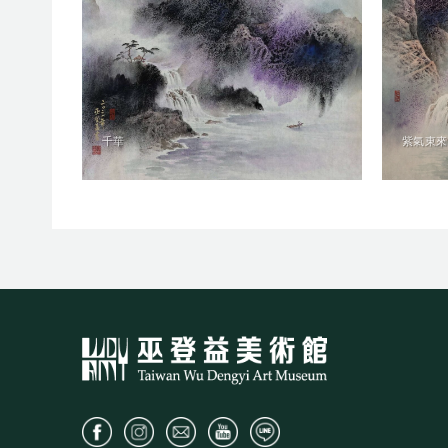
千華
紫氣東來