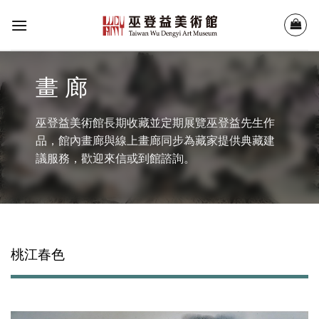
Skip
to
content
畫 廊
巫登益美術館長期收藏並定期展覽巫登益先生作
品，館內畫廊與線上畫廊同步為藏家提供典藏建
議服務，歡迎來信或到館諮詢。
桃江春色