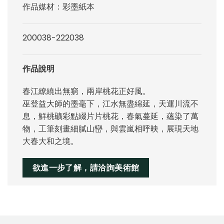
作品媒材：彩墨紙本
200038-222038
作品說明
春江繚繞出無窮，兩岸桃花正好風。
巫登益大師的墨毫下，江水無盡綿延，天運川流不
息，鮮桃礦彩點綴片片桃花，春氣蔓延，蘊染了萬
物，工筆刻畫細膩山巒，與雲嵐相呼映，展現天地
大春大和之境。
欲進一步了解，請洽詢美術館