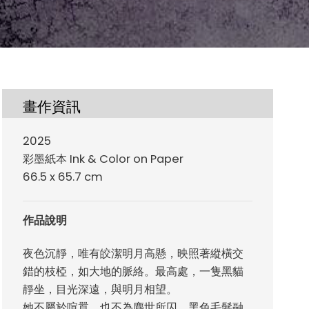
畫作資訊
2025
彩墨紙本 Ink & Color on Paper
66.5 x 65.7 cm
作品說明
夜色沉靜，唯有皎潔明月高懸，映照著縱橫交
錯的枝椏，如大地的脈絡。最高處，一隻黑貓
靜坐，目光深遠，與明月相望。
她不屬於喧囂，也不為塵世所囚。黑色毛髮融