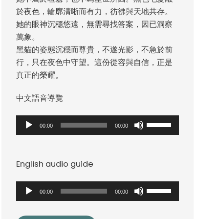
於夜色，輪廓清晰而有力，彷彿與天地共存。
她的眼神沉穩悠遠，無需尋找答案，因已洞察
萬象。
黑貓的姿態沉穩而尊貴，不遂光影，不急於前
行，只在夜色中守望。這份從容與自信，正是
真正的榮耀。
中文語音導覽
音
使
00:00
00:00
訊
用
播
向
放
上/
English audio guide
器
向
下
音
使
00:00
00:00
鍵
訊
用
以
播
向