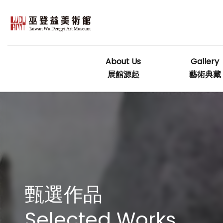
Skip
to
content
About Us
Gallery
展館源起
藝術典藏
甄選作品
Selected Works