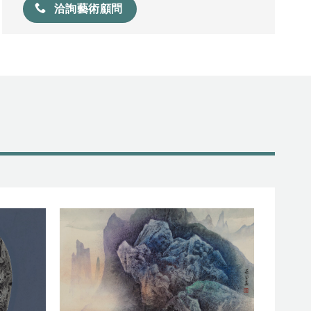
提
放
洽詢藝術顧問
上/
高
器
向
或
下
降
鍵
低
以
音
提
量。
高
或
降
低
音
量。