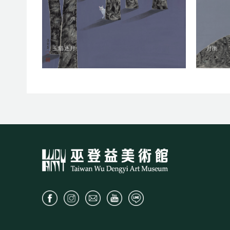
玉貓逐月
月衡