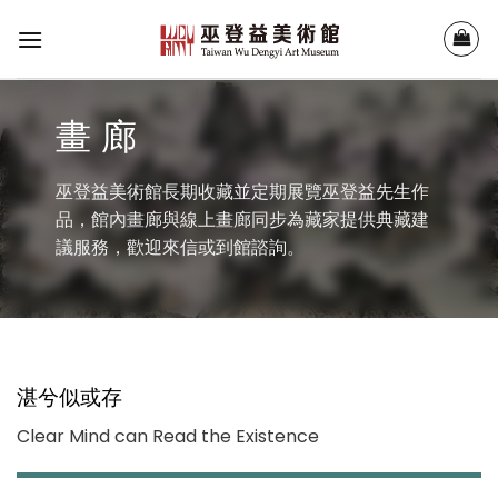
Skip
to
content
畫 廊
巫登益美術館長期收藏並定期展覽巫登益先生作
品，館內畫廊與線上畫廊同步為藏家提供典藏建
議服務，歡迎來信或到館諮詢。
湛兮似或存
Clear Mind can Read the Existence