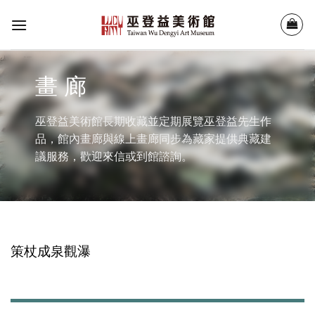
Skip
to
content
畫 廊
巫登益美術館長期收藏並定期展覽巫登益先生作
品，館內畫廊與線上畫廊同步為藏家提供典藏建
議服務，歡迎來信或到館諮詢。
策杖成泉觀瀑