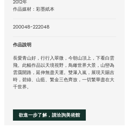
2012年
作品媒材：彩墨紙本
200048-222048
作品說明
長愛青山好，行行入翠微，今朝山頂上，下看白雲
飛。此幅作品以天境視野，鳥瞰世界大景，山巒為
雲靄開路，延伸無盡天運。雙瀑入嵐，展現天賜吉
時，碧綠、山藍、繁金三色齊放，一切繁華盡在大
千世界。
欲進一步了解，請洽詢美術館