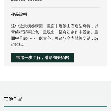
作品說明
遠中近景橫卷構圖，畫面中近景山石造型奇特，以
青綠橙彩墨設色，呈現出一幅奇幻劇作中景象。畫
面中景處小小一處古亭，可遙想亭内觥籌交錯，詩
詞歌賦。
欲進一步了解，請洽詢美術館
其他作品