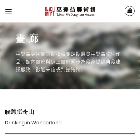
Skip
to
content
畫 廊
巫登益美術館長期收藏並定期展覽巫登益先生作
品，館內畫廊與線上畫廊同步為藏家提供典藏建
議服務，歡迎來信或到館諮詢。
觥籌賦奇山
Drinking in Wonderland