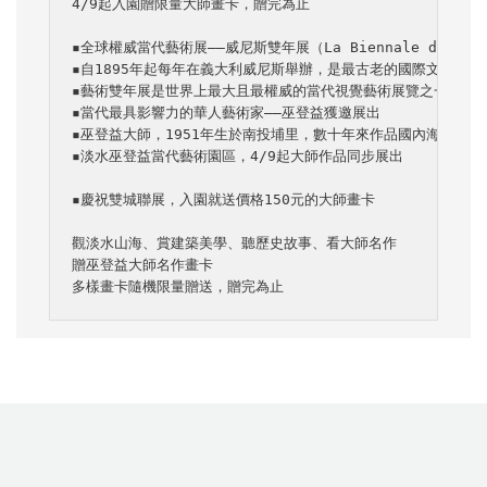
4/9起入園贈限量大師畫卡，贈完為止

▪️全球權威當代藝術展——威尼斯雙年展（La Biennale di Vene
▪️自1895年起每年在義大利威尼斯舉辦，是最古老的國際文化
▪️藝術雙年展是世界上最大且最權威的當代視覺藝術展覽之一，受邀
▪️當代最具影響力的華人藝術家——巫登益獲邀展出

▪️巫登益大師，1951年生於南投埔里，數十年來作品國內海外
▪️淡水巫登益當代藝術園區，4/9起大師作品同步展出

▪️慶祝雙城聯展，入園就送價格150元的大師畫卡

觀淡水山海、賞建築美學、聽歷史故事、看大師名作

贈巫登益大師名作畫卡

多樣畫卡隨機限量贈送，贈完為止