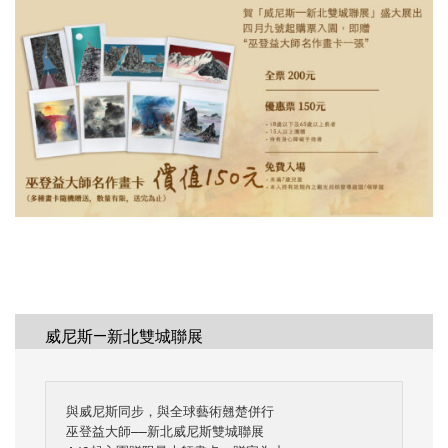
威尼斯—新北雙城聯展
與威尼斯同步，與全球藝術翹楚併行

巫登益大師——新北威尼斯雙城聯展
