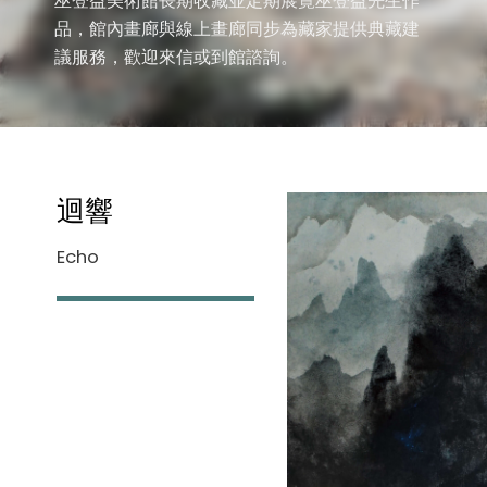
巫登益美術館長期收藏並定期展覽巫登益先生作
品，館內畫廊與線上畫廊同步為藏家提供典藏建
議服務，歡迎來信或到館諮詢。
迴響
Echo