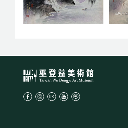
千華
紫氣東來