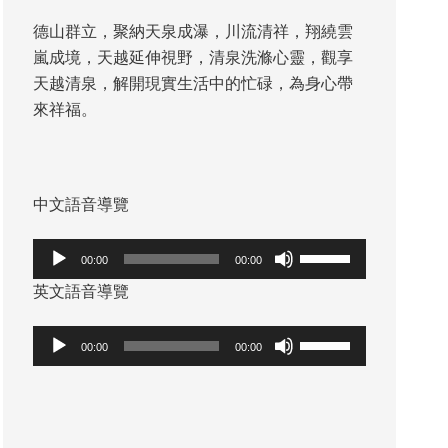
德山群立，聚納天泉成瀑，川流清祥，翔繞雲
嵐成境，天越延伸視野，清泉洗滌心靈，觀享
天越清泉，解開現實生活中的忙碌，為身心帶
來祥福。
中文語音導覽
音
使
00:00
00:00
訊
用
英文語音導覽
播
向
放
上/
音
使
00:00
00:00
器
向
訊
用
下
播
向
鍵
放
上/
以
器
向