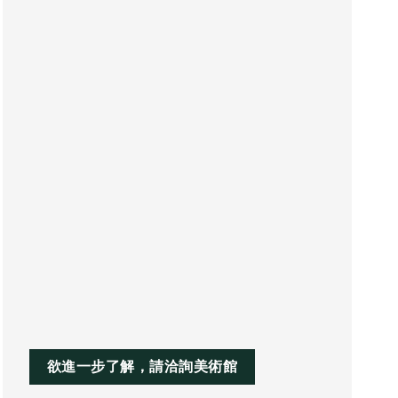
提
下
高
鍵
或
以
降
提
低
高
音
或
量。
降
低
音
量。
欲進一步了解，請洽詢美術館