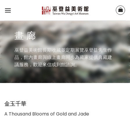
Skip
to
content
畫 廊
巫登益美術館長期收藏並定期展覽巫登益先生作
品，館內畫廊與線上畫廊同步為藏家提供典藏建
議服務，歡迎來信或到館諮詢。
金玉千華
A Thousand Blooms of Gold and Jade