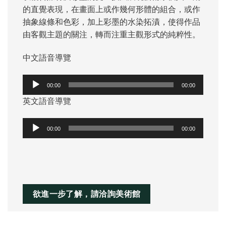
的直覺表現，在畫面上或作幾何形體的組合，或作
抽象線條和色彩，加上彩墨的水染拓漬，使得作品
由客觀主題的關注，轉而注重主觀形式的純粹性。
中文語音導覽
音
00:00
00:00
訊
英文語音導覽
播
放
音
器
00:00
00:00
訊
播
放
器
欲進一步了解，請洽詢美術館