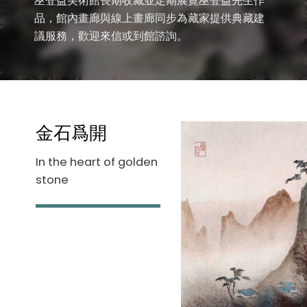
巫登益美術館長期收藏並定期展覽巫登益先生作
品，館內畫廊與線上畫廊同步為藏家提供典藏建
議服務，歡迎來信或到館諮詢。
金石爲開
In the heart of golden
stone