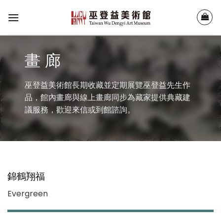
Skip
to
content
畫 廊
巫登益美術館長期收藏並定期展覽巫登益先生作
品，館內畫廊與線上畫廊同步為藏家提供典藏建
議服務，歡迎來信或到館諮詢。
錦鶴翔福
Evergreen