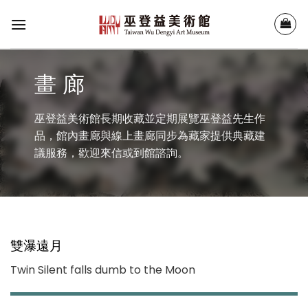
Skip
to
content
畫 廊
巫登益美術館長期收藏並定期展覽巫登益先生作
品，館內畫廊與線上畫廊同步為藏家提供典藏建
議服務，歡迎來信或到館諮詢。
雙瀑遠月
Twin Silent falls dumb to the Moon