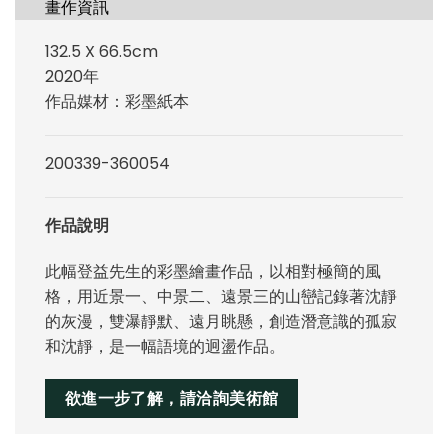
畫作資訊
132.5 X 66.5cm
2020年
作品媒材：彩墨紙本
200339-360054
作品說明
此幅登益先生的彩墨繪畫作品，以相對極簡的風
格，用近景一、中景二、遠景三的山巒記錄著沈靜
的灰漫，雙瀑靜默、遠月眺懸，創造潛意識的孤寂
和沈靜，是一幅語境的迥盪作品。
欲進一步了解，請洽詢美術館