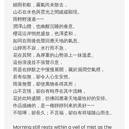
細雨初歇，霧氣尚未散去，
山石在水色與雲光之間緩緩顯現。
雨輕輕漫過——
潤澤山體，也喚醒沉睡的春意。
櫻花沿岸悄然盛放，色澤柔和，
如同在雨後低聲回應天地的氣息。
山靜而不寂，水行而不急，
花在其間，為厚重的山勢添上一抹溫柔。
這份浪漫並不張聲示意，
而是在靜默之中慢慢展開，藏於濕潤空氣裡，
若有似無，卻令人心生安然。
雨落無聲，卻使萬物各得其所；
山不言情，卻自有時序在其中流轉，
花於此時盛開，彷彿回應著天地最恰好的安排。
作品描繪的，是一種靜靜到來的美好——
不喧嘩，卻長久；不言福，卻自有祥瑞隨山而生。
Morning still rests within a veil of mist as the