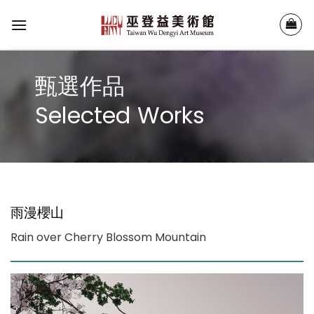
Skip
to
content
甄選作品
Selected Works
雨漫櫻山
Rain over Cherry Blossom Mountain