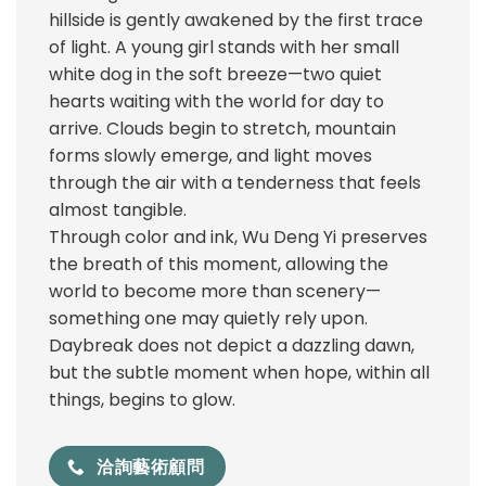
hillside is gently awakened by the first trace
of light. A young girl stands with her small
white dog in the soft breeze—two quiet
hearts waiting with the world for day to
arrive. Clouds begin to stretch, mountain
forms slowly emerge, and light moves
through the air with a tenderness that feels
almost tangible.
Through color and ink, Wu Deng Yi preserves
the breath of this moment, allowing the
world to become more than scenery—
something one may quietly rely upon.
Daybreak does not depict a dazzling dawn,
but the subtle moment when hope, within all
things, begins to glow.
洽詢藝術顧問