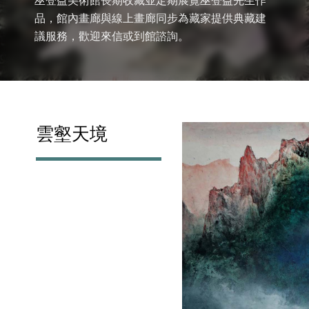
巫登益美術館長期收藏並定期展覽巫登益先生作
品，館內畫廊與線上畫廊同步為藏家提供典藏建
議服務，歡迎來信或到館諮詢。
雲壑天境