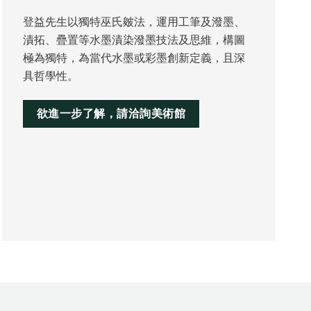
登益先生以獨特巫氏皴法，運用工筆及潑墨、
漬拓、疊置等水墨漬染潑墨技法及思維，構圖
極為獨特，為當代水墨或彩墨創新定義，且深
具哲學性。
欲進一步了解，請洽詢美術館