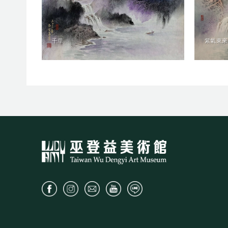
千華
紫氣東來