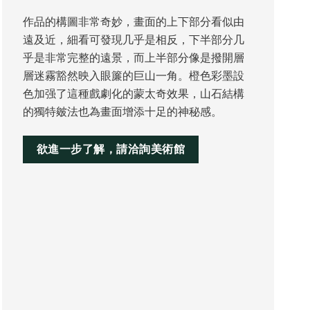
作品的構圖非常奇妙，畫面的上下部分看似由
遠及近，細看可發現几乎是相反，下半部分几
乎是非常完整的遠景，而上半部分像是撥開層
層迷霧豁然映入眼簾的巨山一角。橙色彩墨設
色加强了這種戲劇化的蒙太奇效果，山石結構
的獨特皴法也為畫面增添十足的神秘感。
欲進一步了解，請洽詢美術館