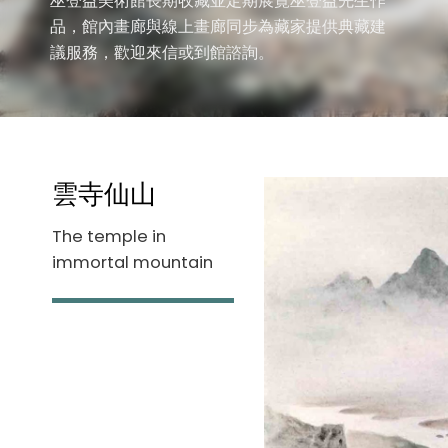
巫登益美術館長期收藏並定期展覽巫登益先生作
品，館內畫廊與線上畫廊同步為藏家提供典藏建
議服務，歡迎來信或到館諮詢。
雲寺仙山
The temple in
immortal mountain