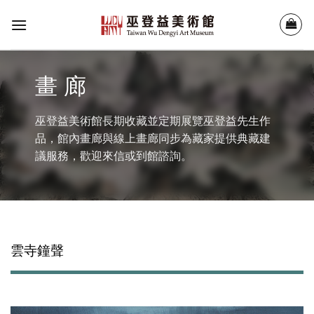
Skip
to
content
畫 廊
巫登益美術館長期收藏並定期展覽巫登益先生作
品，館內畫廊與線上畫廊同步為藏家提供典藏建
議服務，歡迎來信或到館諮詢。
雲寺鐘聲