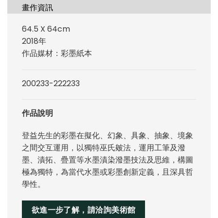
畫作資訊
64.5 X 64cm
2018年
作品媒材：彩墨紙本
200233-222233
作品說明
登益先生的彩墨在擬化、幻象、具象、抽象、境象
之間交互運用，以獨特巫氏皴法，運用工筆及潑
墨、漬拓、疊置等水墨漬染潑墨技法及思維，構圖
極為獨特，為當代水墨或彩墨創新定義，且深具哲
學性。
欲進一步了解，請洽詢美術館