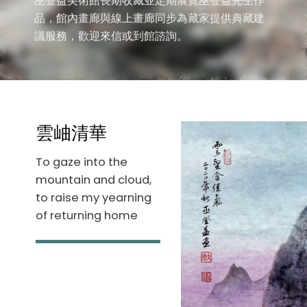
巫登益美術館長期收藏並定期展覽巫登益先生作
品，館內畫廊與線上畫廊同步為藏家提供典藏建
議服務，歡迎來信或到館諮詢。
雲岫清華
To gaze into the
mountain and cloud,
to raise my yearning
of returning home