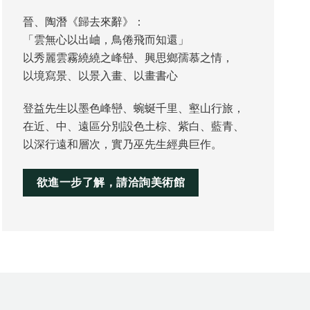
晉、陶潛《歸去來辭》：
「雲無心以出岫，鳥倦飛而知還」
以秀麗雲霧繞繞之峰巒、興思鄉孺慕之情，
以境寫景、以景入畫、以畫書心
登益先生以墨色峰巒、蜿蜒千里、壑山行旅，
在近、中、遠區分別設色土棕、紫白、藍青、
以深行遠和層次，實乃巫先生經典巨作。
欲進一步了解，請洽詢美術館