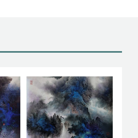
降
提
低
高
音
或
量。
降
低
音
量。