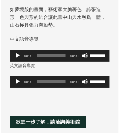
如夢境般的畫面，藝術家大膽著色，誇張造
形，色與形的結合讓此畫中山與水融爲一體，
山石極具張力與動勢。
中文語音導覽
音
使
00:00
00:00
訊
用
英文語音導覽
播
向
放
上/
音
使
00:00
00:00
器
向
訊
用
下
播
向
鍵
放
上/
以
器
向
提
下
欲進一步了解，請洽詢美術館
高
鍵
或
以