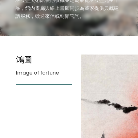
巫登益美術館長期收藏並定期展覽巫登益先生作
品，館內畫廊與線上畫廊同步為藏家提供典藏建
議服務，歡迎來信或到館諮詢。
鴻圖
Image of fortune