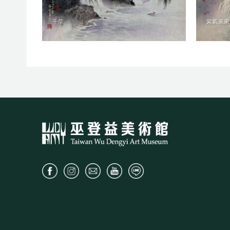
千華
紫氣東來