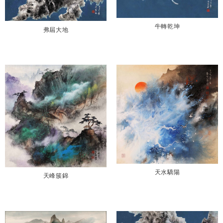
牛轉乾坤
弗屆大地
天水驕陽
天峰簇錦