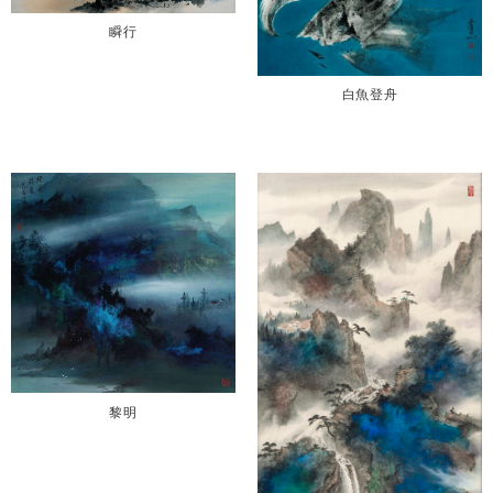
瞬行
白魚登舟
黎明