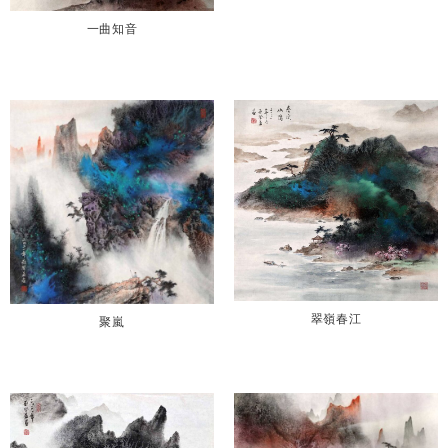
一曲知音
翠嶺春江
聚嵐