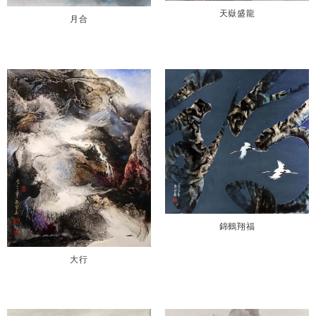
天嶽盛龍
月合
錦鶴翔福
大行