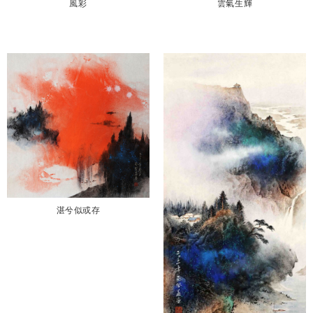
風彩
雲氣生輝
湛兮似或存