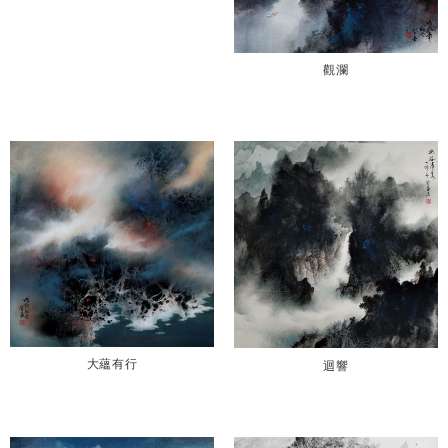
觀瀾
大蘊有行
迴響