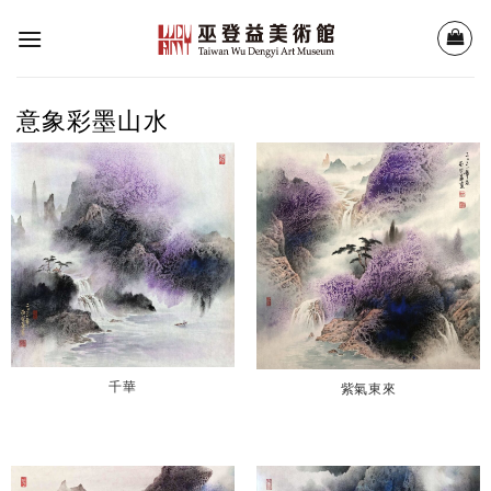
Skip
to
content
意象彩墨山水
千華
紫氣東來