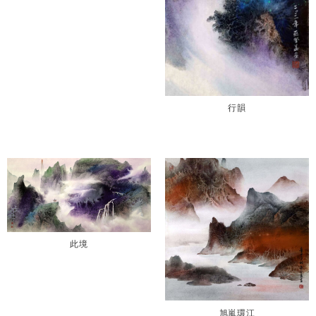
行韻
此境
旭嵐環江