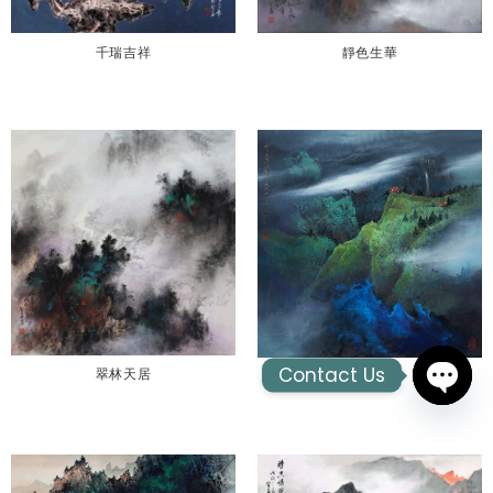
千瑞吉祥
靜色生華
Contact Us
翠林天居
雲寺鐘聲
OPEN
CHAT