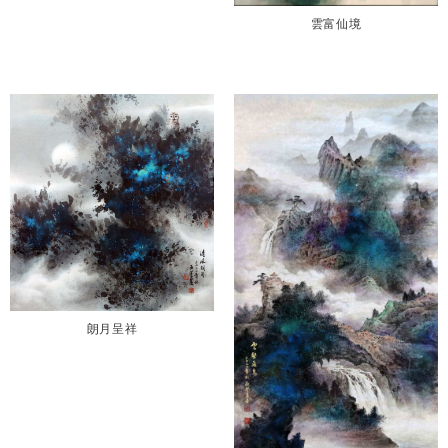
雲富仙境
朗月呈祥