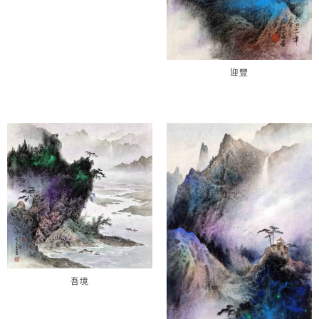
迎豐
吾境