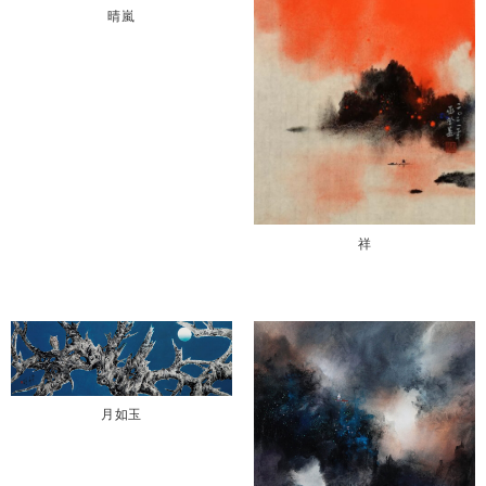
晴嵐
祥
月如玉