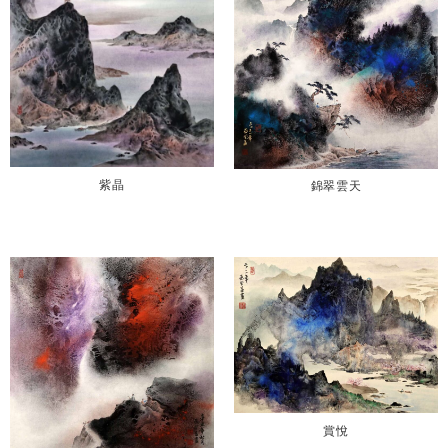
紫晶
錦翠雲天
賞悅