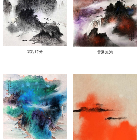
雲起時分
雲瀑旭鴻