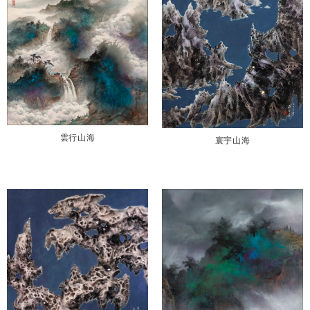
雲行山海
寰宇山海