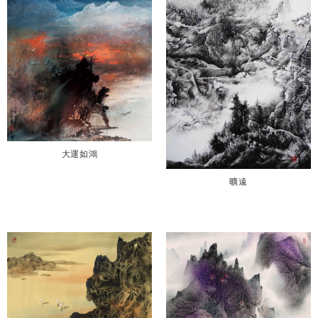
大運如鴻
曠遠