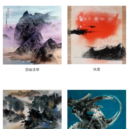
鴻運
雲岫清華