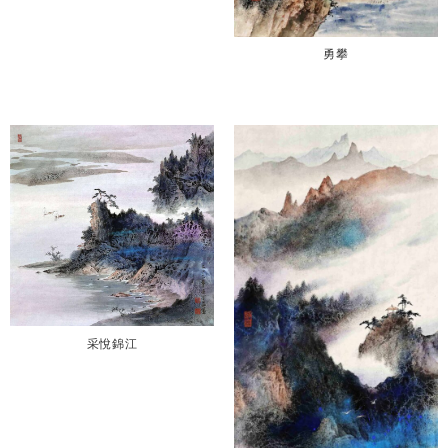
勇攀
采悅錦江