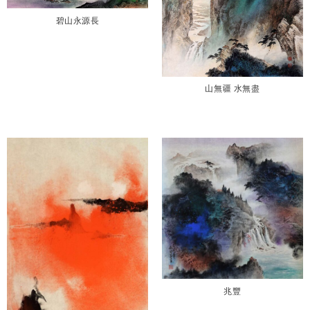
碧山永源長
山無疆 水無盡
兆豐