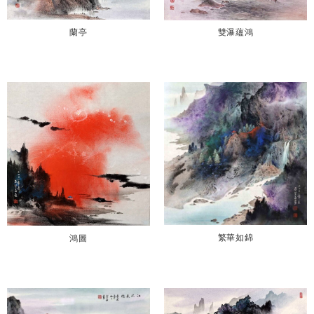
蘭亭
雙瀑蘊鴻
繁華如錦
鴻圖