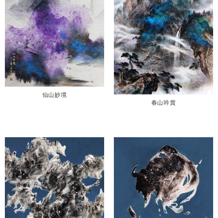
仙山妙境
春山吟賞