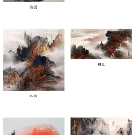
御雲
初見
珠峰