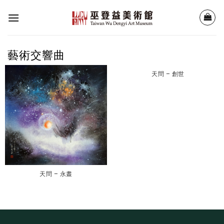
Skip
to
content
藝術交響曲
天問 – 創世
天問 – 永晝