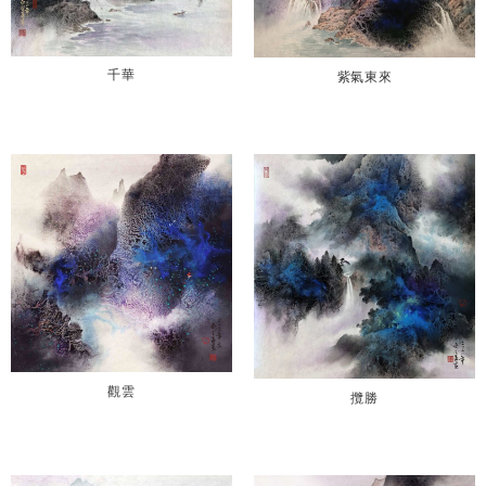
千華
紫氣東來
觀雲
攬勝