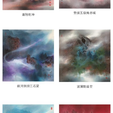
勢拔五嶽掩赤城
遨翔乾坤
銀河倒掛三石梁
波瀾動遠空