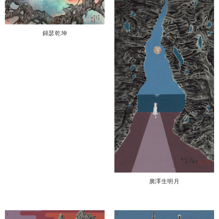
錦瑟乾坤
廣澤生明月