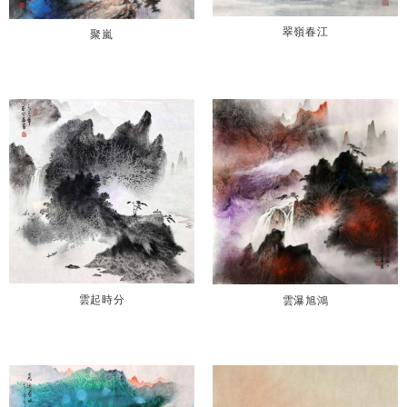
翠嶺春江
聚嵐
雲起時分
雲瀑旭鴻