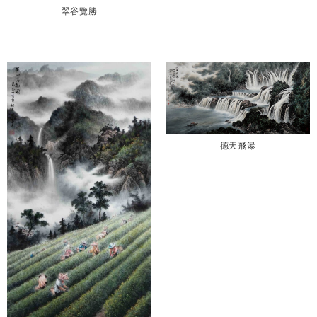
翠谷覽勝
德天飛瀑