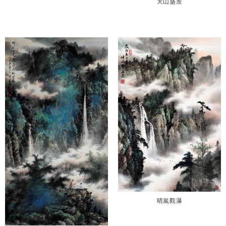
天山盛景
晴嵐觀瀑