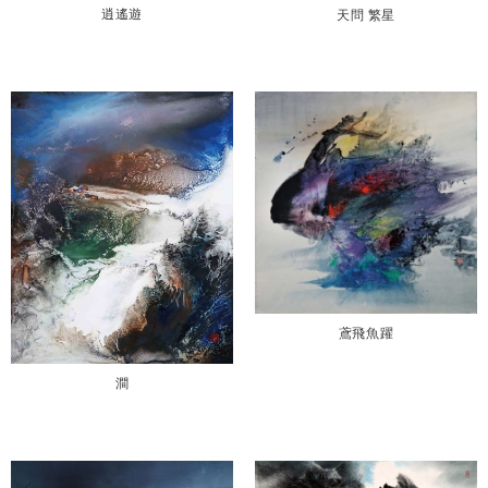
逍遙遊
天問 繁星
鳶飛魚躍
澗