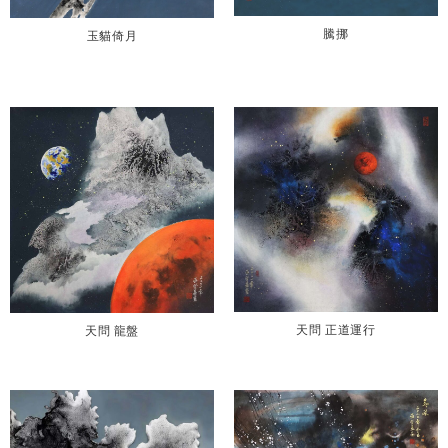
騰挪
玉貓倚月
天問 正道運行
天問 龍盤