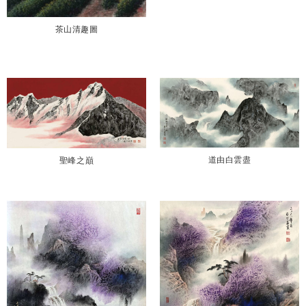
茶山清趣圖
道由白雲盡
聖峰之巔