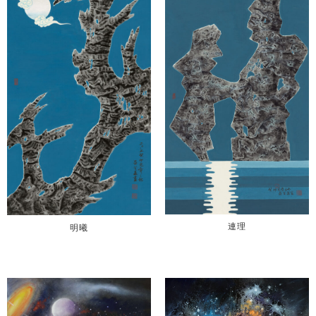
連理
明曦