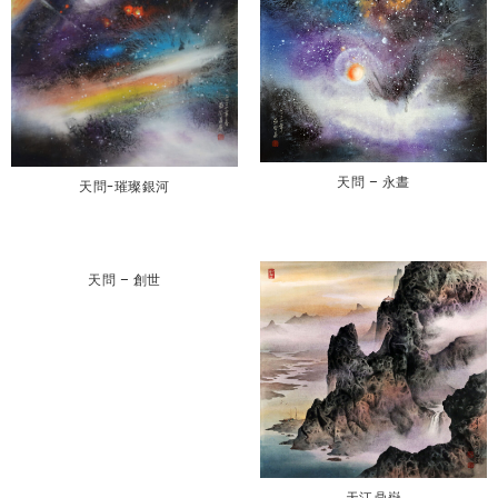
天問 – 永晝
天問-璀璨銀河
天問 – 創世
天江鼎嶽