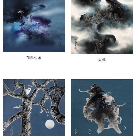
荷風心象
太極