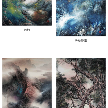
翱翔
天嶽聚嵐