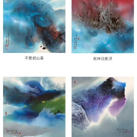
不覺碧山暮
乾坤日夜浮