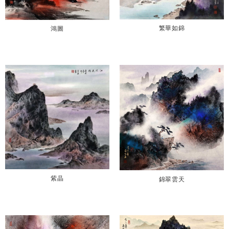
繁華如錦
鴻圖
紫晶
錦翠雲天