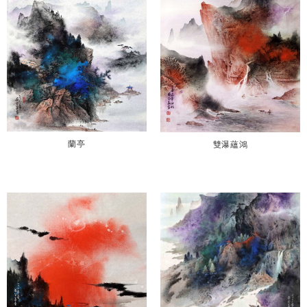
蘭亭
雙瀑蘊鴻