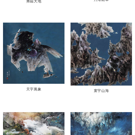
弗屆大地
天宇萬象
寰宇山海