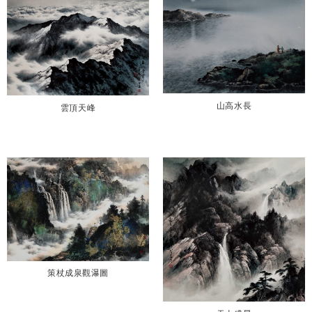
山高水長
雲頂天峰
策杖成泉觀瀑圖