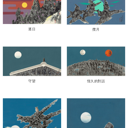
逐日
攬月
恆久的對話
守望