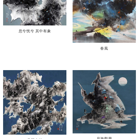
忽兮恍兮 其中有象
春風
月海觀華