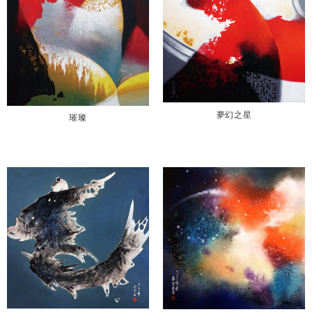
夢幻之星
璀璨