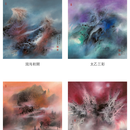
混沌初開
太乙三彩