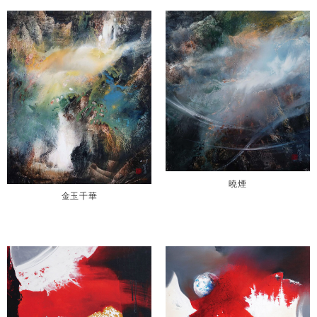
曉煙
金玉千華