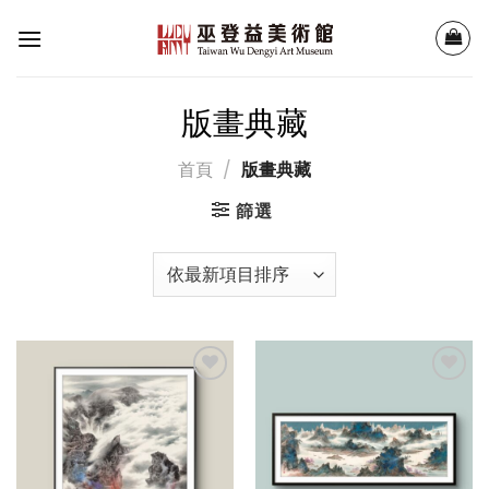
Skip
to
content
版畫典藏
首頁
/
版畫典藏
篩選
加入
加入
「願
「願
望清
望清
單」
單」