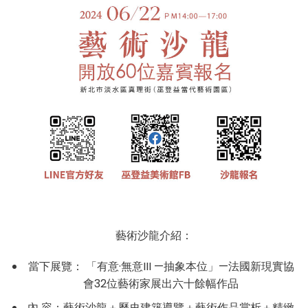
藝術沙龍介紹：
當下展覽： 「有意·無意III —抽象本位」—法國新現實協
會32位藝術家展出六十餘幅作品
內 容：藝術沙龍＋歷史建築導覽＋藝術作品賞析＋精緻