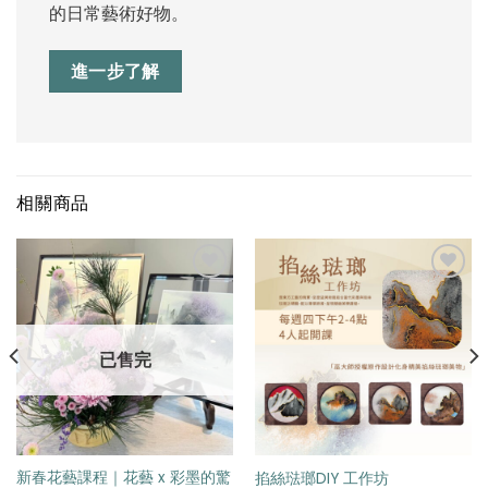
的日常藝術好物。
進一步了解
相關商品
加入
加入
「願
「願
已售完
望清
望清
單」
單」
新春花藝課程｜花藝 x 彩墨的驚
掐絲琺瑯DIY 工作坊