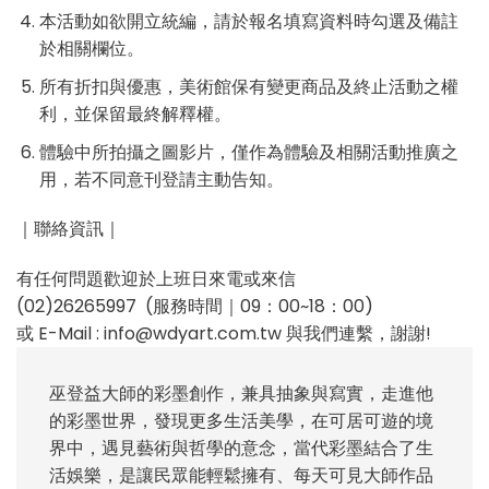
本活動如欲開立統編，請於報名填寫資料時勾選及備註
於相關欄位。
所有折扣與優惠，美術館保有變更商品及終止活動之權
利，並保留最終解釋權。
體驗中所拍攝之圖影片，僅作為體驗及相關活動推廣之
用，若不同意刊登請主動告知。
｜聯絡資訊｜
有任何問題歡迎於上班日來電或來信
(02)26265997 (服務時間｜09：00~18：00)
或 E-Mail : info@wdyart.com.tw 與我們連繫，謝謝!
巫登益大師的彩墨創作，兼具抽象與寫實，走進他
的彩墨世界，發現更多生活美學，在可居可遊的境
界中，遇見藝術與哲學的意念，當代彩墨結合了生
活娛樂，是讓民眾能輕鬆擁有、每天可見大師作品