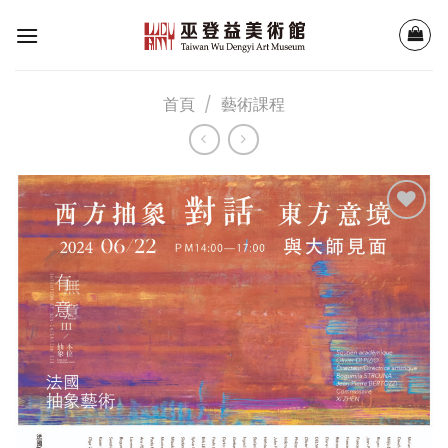
Skip
to
content
首頁
/
藝術課程
加入
「願
望清
單」