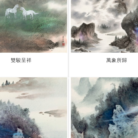
雙駿呈祥
萬象所歸