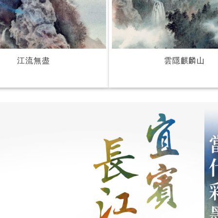
江流無盡
雲隱麒麟山