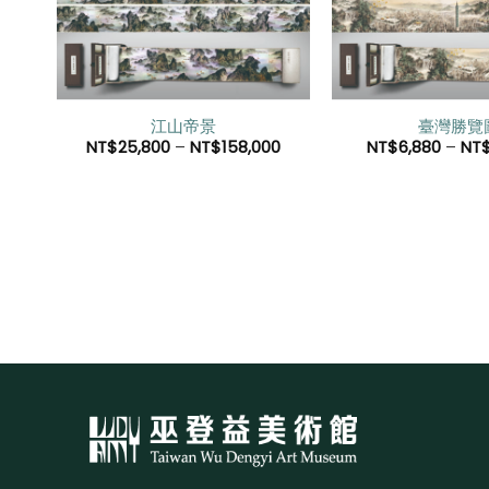
望清
望清
單」
單」
江山帝景
臺灣勝覽
0
NT$
25,800
–
NT$
158,000
NT$
6,880
–
NT