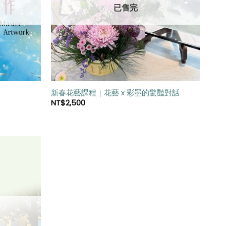
單」
單」
已售完
新春花藝課程｜花藝 x 彩墨的驚豔對話
NT$
2,500
加入
「願
望清
單」