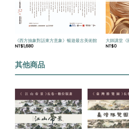
《西方抽象對話東方意象》暢遊最古美術館
大師講堂《
NT$
1,680
NT$
0
其他商品
加入
加入
「願
「願