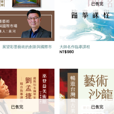
單」
已售完
】展望彩墨藝術的創新與國際市
大師名作臨摹課程
NT$
980
加入
「願
望清
單」
已售完
已售完