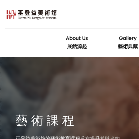
Skip
to
content
About Us
Gallery
展館源起
藝術典藏
藝 術 課 程
巫登益美術館的藝術教育課程旨在提升參與者的