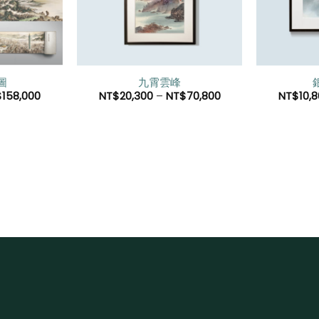
望清
望清
單」
單」
圖
九霄雲峰
$
158,000
NT$
20,300
–
NT$
70,800
NT$
10,