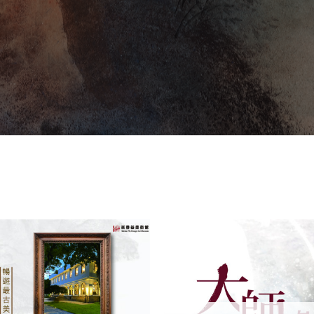
加入
「願
望清