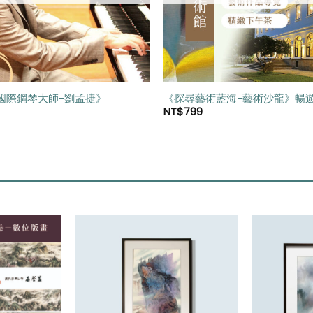
國際鋼琴大師-劉孟捷》
《探尋藝術藍海-藝術沙龍》暢
NT$
799
加入
加入
「願
「願