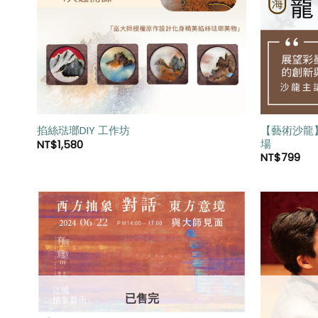
單」
【藝術沙龍
掐絲琺瑯DIY 工作坊
場
NT$
1,580
NT$
799
加入
「願
望清
單」
已售完