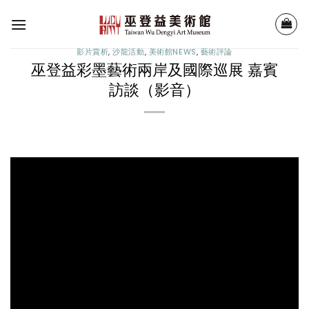
Skip
to
content
影片賞析
,
沙龍活動
,
美術館NEWS
,
藝術評論
巫登益彩墨藝術兩岸及國際巡展 嘉賓
訪談（影音）