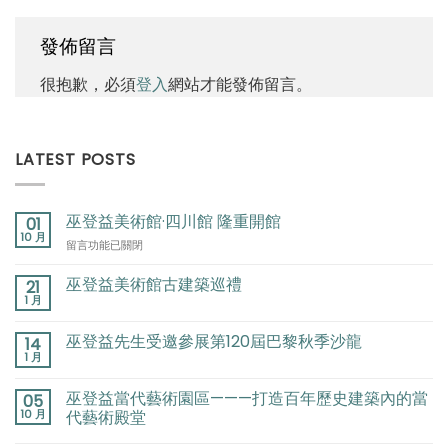
發佈留言
很抱歉，必須
登入
網站才能發佈留言。
LATEST POSTS
巫登益美術館·四川館 隆重開館
01
10 月
在
留言功能已關閉
〈巫
登
巫登益美術館古建築巡禮
21
益
1 月
美
術
巫登益先生受邀參展第120屆巴黎秋季沙龍
14
館
1 月
·
四
巫登益當代藝術園區———打造百年歷史建築內的當
川
05
10 月
館
代藝術殿堂
隆
重