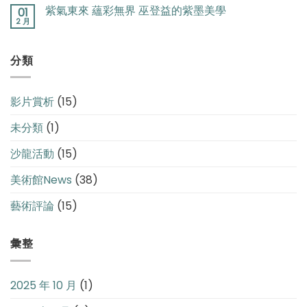
紫氣東來 蘊彩無界 巫登益的紫墨美學
01
開
2 月
館〉
中
分類
影片賞析
(15)
未分類
(1)
沙龍活動
(15)
美術館News
(38)
藝術評論
(15)
彙整
2025 年 10 月
(1)