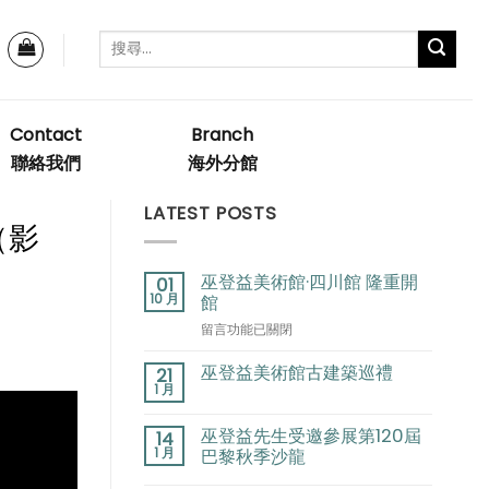
Contact
Branch
聯絡我們
海外分館
LATEST POSTS
（影
巫登益美術館·四川館 隆重開
01
10 月
館
在
留言功能已關閉
〈巫
登
巫登益美術館古建築巡禮
21
益
1 月
美
術
巫登益先生受邀參展第120屆
14
館
1 月
巴黎秋季沙龍
·
四