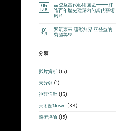
巫登益當代藝術園區———打
川
05
10 月
造百年歷史建築內的當代藝術
館
隆
殿堂
重
開
紫氣東來 蘊彩無界 巫登益的
01
館〉
2 月
紫墨美學
中
分類
影片賞析
(15)
未分類
(1)
沙龍活動
(15)
美術館News
(38)
藝術評論
(15)