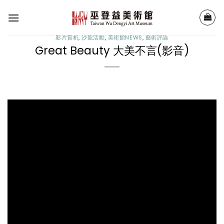
Skip
to
content
影片賞析
,
沙龍活動
,
美術館NEWS
,
藝術評論
Great Beauty ⼤美不⾔(影音)