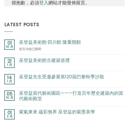
很抱歉，必須
登入
網站才能發佈留言。
LATEST POSTS
巫登益美術館·四川館 隆重開館
01
10 月
在
留言功能已關閉
〈巫
登
巫登益美術館古建築巡禮
21
益
1 月
美
術
巫登益先生受邀參展第120屆巴黎秋季沙龍
14
館
1 月
·
四
巫登益當代藝術園區———打造百年歷史建築內的當
川
05
10 月
館
代藝術殿堂
隆
重
紫氣東來 蘊彩無界 巫登益的紫墨美學
01
開
2 月
館〉
中