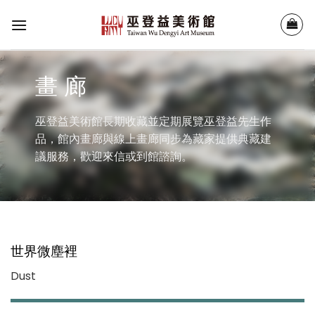
Skip
to
content
畫 廊
巫登益美術館長期收藏並定期展覽巫登益先生作
品，館內畫廊與線上畫廊同步為藏家提供典藏建
議服務，歡迎來信或到館諮詢。
世界微塵裡
Dust