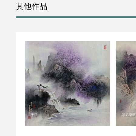
其他作品
千華
紫氣東來