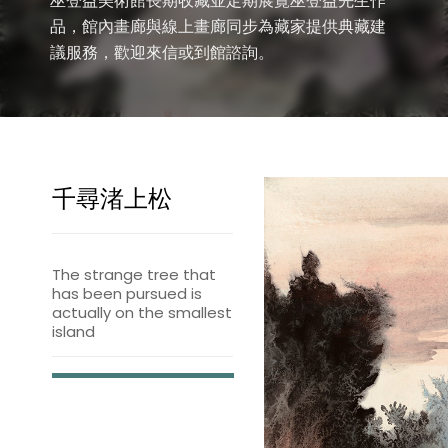
巫登益美術館長期收藏並定期展覽巫登益先生作
品，館內畫廊與線上畫廊同步為藏家提供典藏建
議服務，歡迎來信或到館諮詢。
千尋渚上松
The strange tree that
has been pursued is
actually on the smallest
island