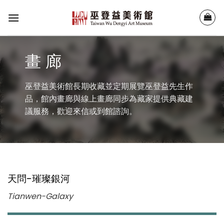
Skip
to
content
畫 廊
巫登益美術館長期收藏並定期展覽巫登益先生作
品，館內畫廊與線上畫廊同步為藏家提供典藏建
議服務，歡迎來信或到館諮詢。
天問-璀璨銀河
Tianwen-Galaxy