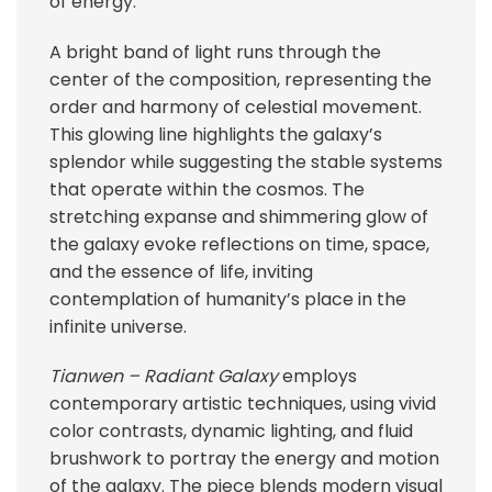
of energy.
A bright band of light runs through the
center of the composition, representing the
order and harmony of celestial movement.
This glowing line highlights the galaxy’s
splendor while suggesting the stable systems
that operate within the cosmos. The
stretching expanse and shimmering glow of
the galaxy evoke reflections on time, space,
and the essence of life, inviting
contemplation of humanity’s place in the
infinite universe.
Tianwen – Radiant Galaxy
employs
contemporary artistic techniques, using vivid
color contrasts, dynamic lighting, and fluid
brushwork to portray the energy and motion
of the galaxy. The piece blends modern visual