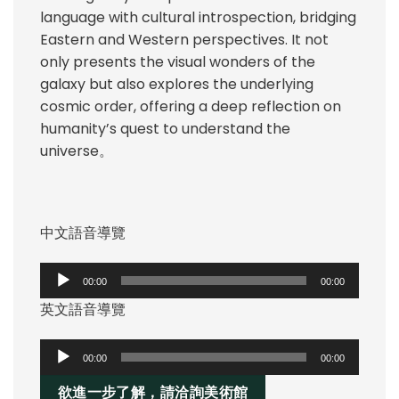
language with cultural introspection, bridging
Eastern and Western perspectives. It not
only presents the visual wonders of the
galaxy but also explores the underlying
cosmic order, offering a deep reflection on
humanity’s quest to understand the
universe。
中文語音導覽
音
00:00
00:00
訊
英文語音導覽
播
放
音
器
00:00
00:00
訊
欲進一步了解，請洽詢美術館
播