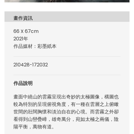
畫作資訊
66 X 67cm
2021年
作品媒材：彩墨紙本
210428-172032
作品說明
畫面中繞山的雲霧呈現出奇妙的太極圖像，構圖也
較為特別的呈現俯視角度，有一種在雲層之上俯瞰
世間的壯闊胸懷和淡泊自在的心境。而雲霧之外卻
看得到山巒疊嶂，雄奇萬分，宛如太極之兩儀，陰
陽平衡，萬物有道。