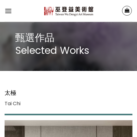
Skip
to
content
甄選作品
Selected Works
太極
Tai Chi