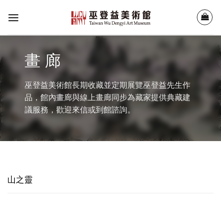
Skip
to
content
畫 廊
巫登益美術館長期收藏並定期展覽巫登益先生作
品，館內畫廊與線上畫廊同步為藏家提供典藏建
議服務，歡迎來信或到館諮詢。
山之靈