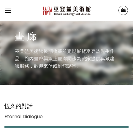
Skip
to
content
畫 廊
巫登益美術館長期收藏並定期展覽巫登益先生作
品，館內畫廊與線上畫廊同步為藏家提供典藏建
議服務，歡迎來信或到館諮詢。
恆久的對話
Eternal Dialogue